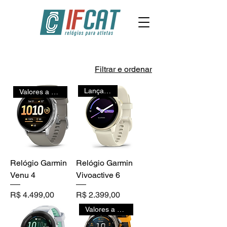
Filtrar e ordenar
Lançamento
Valores a partir de
Relógio Garmin
Relógio Garmin
Venu 4
Vivoactive 6
Preço
Preço
R$ 4.499,00
R$ 2.399,00
Valores a partir de