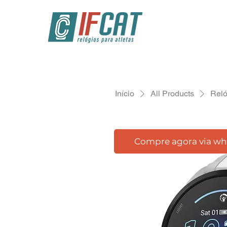
Início
All Products
Reló
Compre agora via w