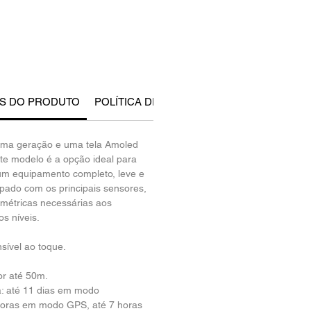
ES DO PRODUTO
POLÍTICA DE DEVOLUÇÃO E REEMBOLSO
ima geração e uma tela Amoled 
ste modelo é a opção ideal para 
um equipamento completo, leve e 
pado com os principais sensores, 
 métricas necessárias aos 
s níveis.
sível ao toque.
or até 50m.
: até 11 dias em modo 
horas em modo GPS, até 7 horas 