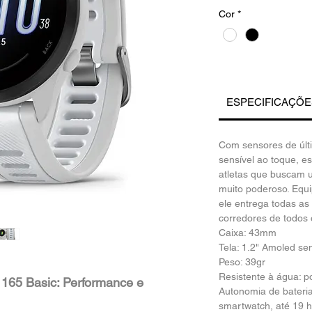
Cor
*
ESPECIFICAÇÕ
Com sensores de últ
sensível ao toque, e
atletas que buscam 
muito poderoso. Equi
ele entrega todas as
corredores de todos o
Caixa: 43mm
Tela: 1.2" Amoled sen
Peso: 39gr
Resistente à água: p
165 Basic: Performance e 
Autonomia de bateria
smartwatch, até 19 